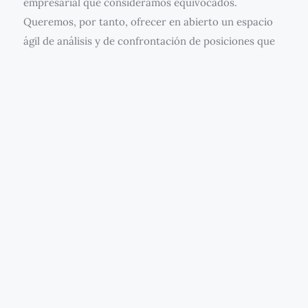
empresarial que consideramos equivocados.
Queremos, por tanto, ofrecer en abierto un espacio
ágil de análisis y de confrontación de posiciones que
puedan fortalecer el poder colectivo sindical y la
profundización de los derechos individuales y
colectivos derivados del trabajo, prestando especial
atención a la actualidad laboralista presente en las
normas laborales, en la negociación colectiva y en la
interpretación judicial, pero también en el
planteamiento de los conflictos y su solución fuera
del ámbito judicial.
Un espacio de debate, de contraste y de proyecto.
Porque se trata finalmente de mantener un enfoque
de reforma global del marco institucional, de ir
proponiendo y debatiendo en este espacio virtual que
inauguramos los elementos que nos parecen más