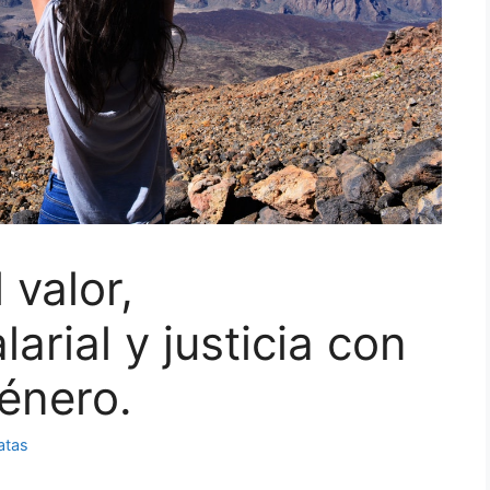
 valor,
arial y justicia con
énero.
atas