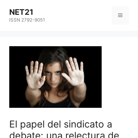
NET21
ISSN 2792-9051
El papel del sindicato a
debate: una relectura de